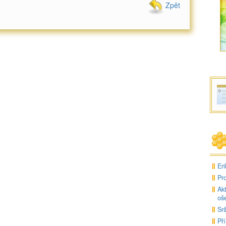
Zpět
Eri
Pro
Ak
oše
Srš
Pří