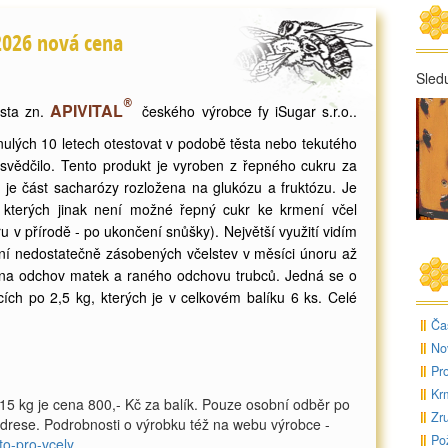
2026 nová cena
Sled
®
APIVITAL
sta zn.
českého výrobce fy iSugar s.r.o..
ulých 10 letech otestovat v podobě těsta nebo tekutého
svědčilo. Tento produkt je vyroben z řepného cukru za
je část sacharózy rozložena na glukózu a fruktózu. Je
 kterých jinak není možné řepný cukr ke krmení včel
u v přírodě - po ukončení snůšky). Největší využití vidím
ení nedostatečně zásobených včelstev v měsíci únoru až
v na odchov matek a raného odchovu trubců. Jedná se o
ích po 2,5 kg, kterých je v celkovém balíku 6 ks. Celé
Ča
No
Pr
Kr
15 kg je cena 800,- Kč za balík. Pouze osobní odběr po
Zr
drese. Podrobnosti o výrobku též na webu výrobce -
Po
to-pro-vcely