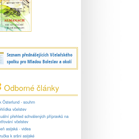
Seznam přednášejících Včelařského
spolku pro Mladou Boleslav a okolí
Odborné články
k Österlund - souhrn
hlídka včelstev
tuální přehled schválených přípravků na
třování včelstev
eň asijská - videa
ručka k sršni asijské