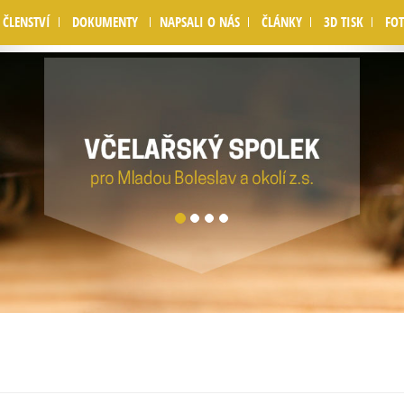
nd [
APP/View/Layouts/default.ctp
, line 
59
]
ČLENSTVÍ
DOKUMENTY
NAPSALI O NÁS
ČLÁNKY
3D TISK
FOT