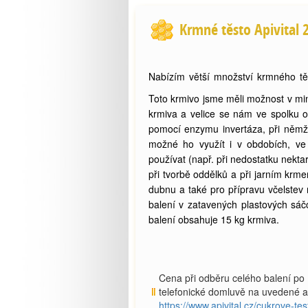
Krmné těsto Apivital 
Nabízím větší množství krmného tě
Toto krmivo jsme měli možnost v min
krmiva a velice se nám ve spolku o
pomocí enzymu invertáza, při němž 
možné ho využít i v obdobích, ve
používat (např. při nedostatku nektar
při tvorbě oddělků a při jarním krm
dubnu a také pro přípravu včelste
balení v zatavených plastových sáčc
balení obsahuje 15 kg krmiva.
Cena při odběru celého balení po 
telefonické domluvě na uvedené a
https://www.apivital.cz/cukrove-tes