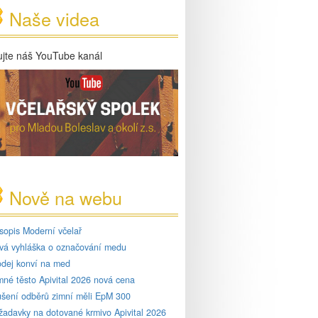
Naše videa
ujte náš YouTube kanál
Nově na webu
sopis Moderní včelař
vá vyhláška o označování medu
odej konví na med
mné těsto Apivital 2026 nová cena
ušení odběrů zimní měli EpM 300
žadavky na dotované krmivo Apivital 2026