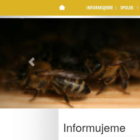
Warning
 (2)
: preg_match(): No ending delimiter '/' fou
INFORMUJEME
SPOLEK
Previous
Informujeme