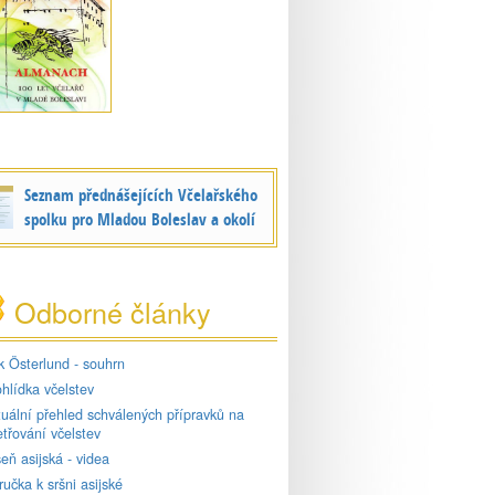
Seznam přednášejících Včelařského
spolku pro Mladou Boleslav a okolí
Odborné články
k Österlund - souhrn
hlídka včelstev
tuální přehled schválených přípravků na
třování včelstev
eň asijská - videa
ručka k sršni asijské