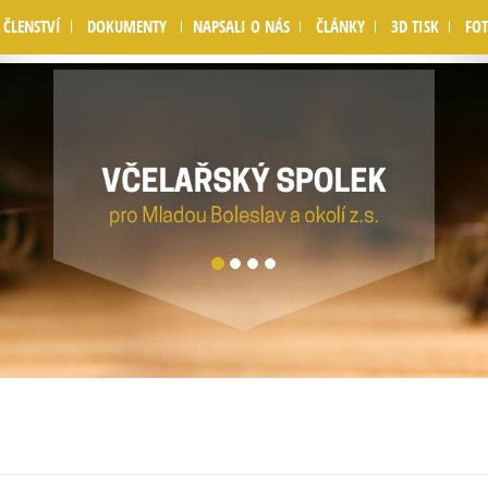
nd [
APP/View/Layouts/default.ctp
, line 
59
]
ČLENSTVÍ
DOKUMENTY
NAPSALI O NÁS
ČLÁNKY
3D TISK
FOT