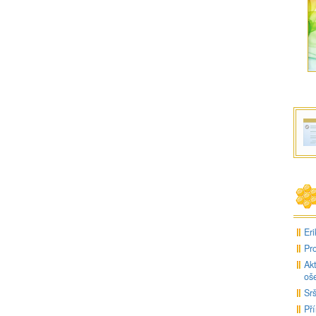
Eri
Pro
Ak
oše
Srš
Pří