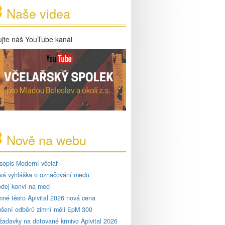
Naše videa
ujte náš YouTube kanál
Nově na webu
sopis Moderní včelař
vá vyhláška o označování medu
odej konví na med
mné těsto Apivital 2026 nová cena
ušení odběrů zimní měli EpM 300
žadavky na dotované krmivo Apivital 2026