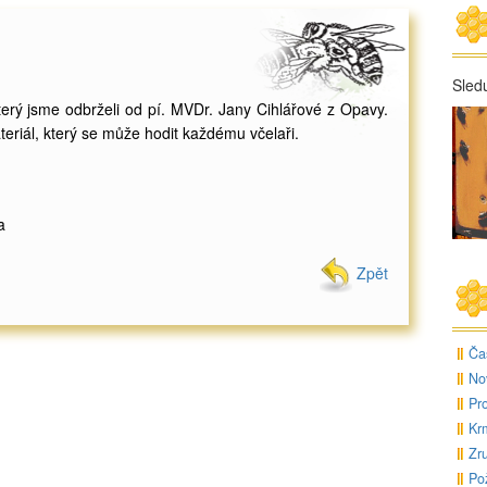
Sled
erý jsme odbrželi od pí. MVDr. Jany Cihlářové z Opavy.
eriál, který se může hodit každému včelaři.
a
Zpět
Ča
No
Pr
Kr
Zr
Po