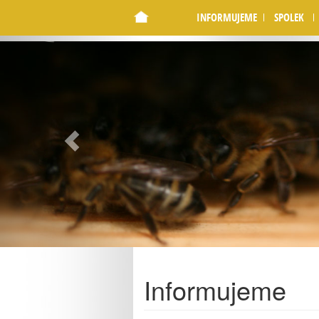
Warning
 (2)
: preg_match(): No ending delimiter '/' fou
INFORMUJEME
SPOLEK
Previous
Informujeme